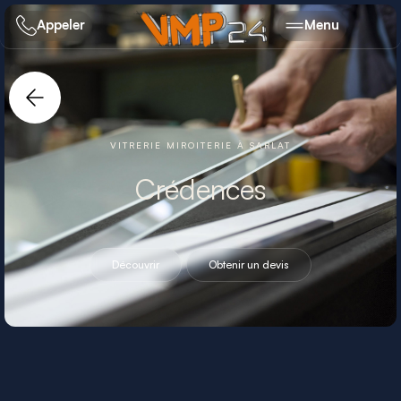
Appeler
Menu
VITRERIE MIROITERIE
À SARLAT
Crédences
Découvrir
Obtenir un devis