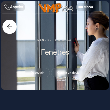
Appeler
Menu
MENUISERIE
À SARLAT
Fenêtres
Découvrir
Obtenir un devis