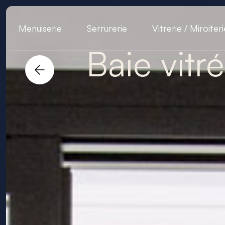
Menuiserie
Serrurerie
Vitrerie / Miroiteri
Baie vitr