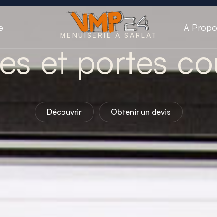
e
A Propo
MENUISERIE
À SARLAT
ées et portes co
Découvrir
Obtenir un devis