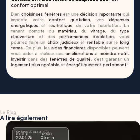
confort optimal
Bien
choisir ses fenêtres
est une
décision importante
qui
impacte votre
confort quotidien
, vos
dépenses
énergétiques
et l’
esthétique
de votre habitation. En
tenant compte du
matériau
, du
vitrage
, du
type
d’ouverture
et des
performances d’isolation
, vous
pourrez faire un
choix judicieux
et
rentable
sur le
long
terme
. De plus, les
aides financières
disponibles peuvent
vous aider à réaliser ces
améliorations
à
moindre coût
.
Investir
dans des
fenêtres de qualité
, c’est garantir un
logement plus agréable
et
énergétiquement performant
!
Le Blog
A lire également
A PROPOS DE CET ARTICLE
PUBLIÉ LE
LECTURE
22.01.25
05 min