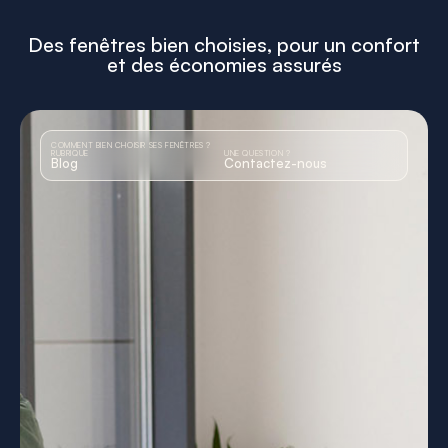
Des fenêtres bien choisies, pour un confort
et des économies assurés
COMMENT BIEN CHOISIR SES FENÊTRES ?
RUBRIQUE
UNE QUESTION ?
Blog
Contactez-nous
: