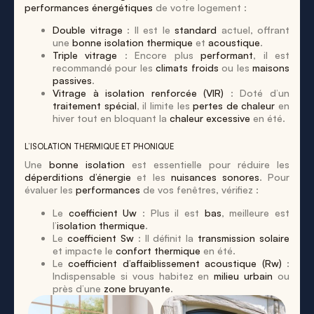
performances énergétiques
de votre logement :
Double vitrage
: Il est le
standard
actuel, offrant
une
bonne isolation thermique
et
acoustique
.
Triple vitrage
: Encore plus
performant
, il est
recommandé pour les
climats froids
ou les
maisons
passives
.
Vitrage à isolation renforcée (VIR)
: Doté d’un
traitement spécial
, il limite les
pertes de chaleur
en
hiver tout en bloquant la
chaleur excessive
en été.
L’ISOLATION THERMIQUE ET PHONIQUE
Une
bonne isolation
est essentielle pour réduire les
déperditions d’énergie
et les
nuisances sonores
. Pour
évaluer les
performances
de vos fenêtres, vérifiez :
Le
coefficient Uw
: Plus il est
bas
, meilleure est
l’
isolation thermique
.
Le
coefficient Sw
: Il définit la
transmission solaire
et impacte le
confort thermique
en été.
Le
coefficient d’affaiblissement acoustique (Rw)
:
Indispensable si vous habitez en
milieu urbain
ou
près d’une
zone bruyante
.