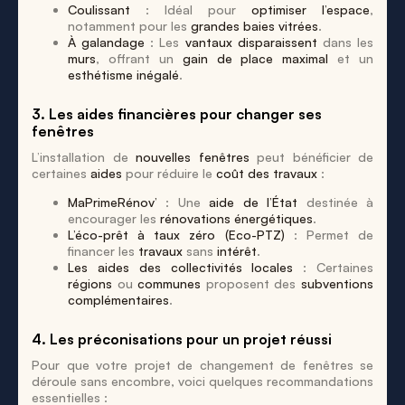
Coulissant
: Idéal pour
optimiser l’espace
,
notamment pour les
grandes baies vitrées
.
À galandage
: Les
vantaux disparaissent
dans les
murs
, offrant un
gain de place maximal
et un
esthétisme inégalé
.
3. Les aides financières pour changer ses
fenêtres
L’installation de
nouvelles fenêtres
peut bénéficier de
certaines
aides
pour réduire le
coût des travaux
:
MaPrimeRénov’
: Une
aide de l’État
destinée à
encourager les
rénovations énergétiques
.
L’éco-prêt à taux zéro (Eco-PTZ)
: Permet de
financer les
travaux
sans
intérêt
.
Les aides des collectivités locales
: Certaines
régions
ou
communes
proposent des
subventions
complémentaires
.
4. Les préconisations pour un projet réussi
Pour que votre projet de changement de fenêtres se
déroule sans encombre, voici quelques recommandations
essentielles :