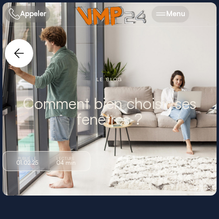
Appeler
Menu
LE BLOG
Comment bien choisir ses
fenêtres ?
PUBLIÉ LE
LECTURE
01.02.25
04 min